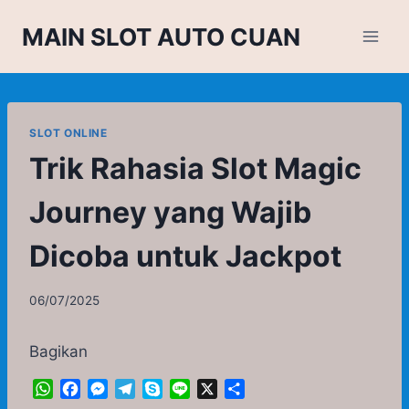
Skip
MAIN SLOT AUTO CUAN
to
content
SLOT ONLINE
Trik Rahasia Slot Magic
Journey yang Wajib
Dicoba untuk Jackpot
06/07/2025
Bagikan
W
F
M
T
S
L
X
S