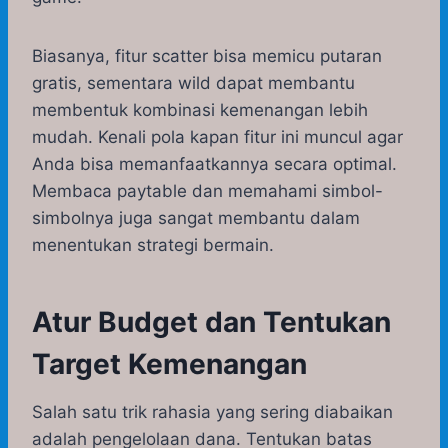
Biasanya, fitur scatter bisa memicu putaran
gratis, sementara wild dapat membantu
membentuk kombinasi kemenangan lebih
mudah. Kenali pola kapan fitur ini muncul agar
Anda bisa memanfaatkannya secara optimal.
Membaca paytable dan memahami simbol-
simbolnya juga sangat membantu dalam
menentukan strategi bermain.
Atur Budget dan Tentukan
Target Kemenangan
Salah satu trik rahasia yang sering diabaikan
adalah pengelolaan dana. Tentukan batas