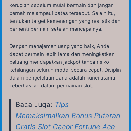
kerugian sebelum mulai bermain dan jangan
pernah melampaui batas tersebut. Selain itu,
tentukan target kemenangan yang realistis dan
berhenti bermain setelah mencapainya.
Dengan manajemen uang yang baik, Anda
dapat bermain lebih lama dan meningkatkan
peluang mendapatkan jackpot tanpa risiko
kehilangan seluruh modal secara cepat. Disiplin
dalam pengelolaan dana adalah kunci utama
keberhasilan dalam permainan slot.
Baca Juga:
Tips
Memaksimalkan Bonus Putaran
Gratis Slot Gacor Fortune Ace