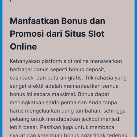
Manfaatkan Bonus dan
Promosi dari Situs Slot
Online
Kebanyakan platform slot online menawarkan
berbagai bonus seperti bonus deposit,
cashback, dan putaran gratis. Trik rahasia yang
sangat efektif adalah memanfaatkan semua
bonus ini secara maksimal. Bonus dapat
meningkatkan saldo permainan Anda tanpa
harus mengeluarkan uang tambahan, sehingga
peluang untuk mendapatkan jackpot menjadi
lebih besar. Pastikan juga untuk membaca
syarat dan ketentuan bonus agar tidak terjebak