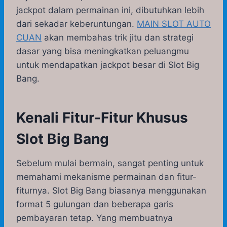
jackpot dalam permainan ini, dibutuhkan lebih
dari sekadar keberuntungan.
MAIN SLOT AUTO
CUAN
akan membahas trik jitu dan strategi
dasar yang bisa meningkatkan peluangmu
untuk mendapatkan jackpot besar di Slot Big
Bang.
Kenali Fitur-Fitur Khusus
Slot Big Bang
Sebelum mulai bermain, sangat penting untuk
memahami mekanisme permainan dan fitur-
fiturnya. Slot Big Bang biasanya menggunakan
format 5 gulungan dan beberapa garis
pembayaran tetap. Yang membuatnya