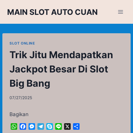
Skip
MAIN SLOT AUTO CUAN
to
content
SLOT ONLINE
Trik Jitu Mendapatkan
Jackpot Besar Di Slot
Big Bang
07/27/2025
Bagikan
W
F
M
T
S
L
X
S