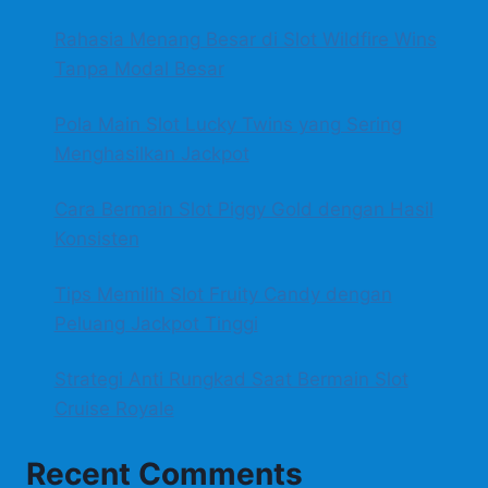
Rahasia Menang Besar di Slot Wildfire Wins
Tanpa Modal Besar
Pola Main Slot Lucky Twins yang Sering
Menghasilkan Jackpot
Cara Bermain Slot Piggy Gold dengan Hasil
Konsisten
Tips Memilih Slot Fruity Candy dengan
Peluang Jackpot Tinggi
Strategi Anti Rungkad Saat Bermain Slot
Cruise Royale
Recent Comments