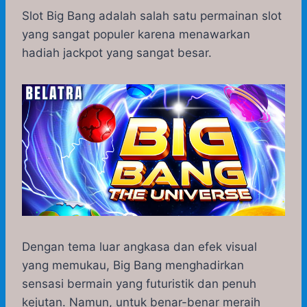
h
a
e
e
k
i
h
a
c
s
l
y
n
a
Slot Big Bang adalah salah satu permainan slot
t
e
s
e
p
e
r
yang sangat populer karena menawarkan
s
b
e
g
e
e
hadiah jackpot yang sangat besar.
A
o
n
r
p
o
g
a
p
k
e
m
r
Dengan tema luar angkasa dan efek visual
yang memukau, Big Bang menghadirkan
sensasi bermain yang futuristik dan penuh
kejutan. Namun, untuk benar-benar meraih