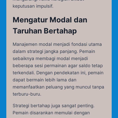
keputusan impulsif.
Mengatur Modal dan
Taruhan Bertahap
Manajemen modal menjadi fondasi utama
dalam strategi jangka panjang. Pemain
sebaiknya membagi modal menjadi
beberapa sesi permainan agar saldo tetap
terkendali. Dengan pendekatan ini, pemain
dapat bermain lebih lama dan
memanfaatkan peluang yang muncul tanpa
terburu-buru.
Strategi bertahap juga sangat penting.
Pemain disarankan memulai dengan