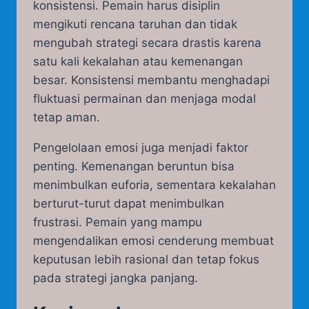
konsistensi. Pemain harus disiplin
mengikuti rencana taruhan dan tidak
mengubah strategi secara drastis karena
satu kali kekalahan atau kemenangan
besar. Konsistensi membantu menghadapi
fluktuasi permainan dan menjaga modal
tetap aman.
Pengelolaan emosi juga menjadi faktor
penting. Kemenangan beruntun bisa
menimbulkan euforia, sementara kekalahan
berturut-turut dapat menimbulkan
frustrasi. Pemain yang mampu
mengendalikan emosi cenderung membuat
keputusan lebih rasional dan tetap fokus
pada strategi jangka panjang.