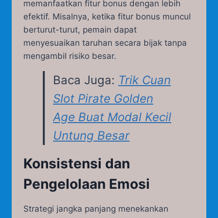
memanfaatkan fitur bonus dengan lebih
efektif. Misalnya, ketika fitur bonus muncul
berturut-turut, pemain dapat
menyesuaikan taruhan secara bijak tanpa
mengambil risiko besar.
Baca Juga:
Trik Cuan
Slot Pirate Golden
Age Buat Modal Kecil
Untung Besar
Konsistensi dan
Pengelolaan Emosi
Strategi jangka panjang menekankan