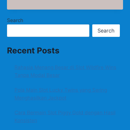
Search
Search
Recent Posts
Rahasia Menang Besar di Slot Wildfire Wins
Tanpa Modal Besar
Pola Main Slot Lucky Twins yang Sering
Menghasilkan Jackpot
Cara Bermain Slot Piggy Gold dengan Hasil
Konsisten