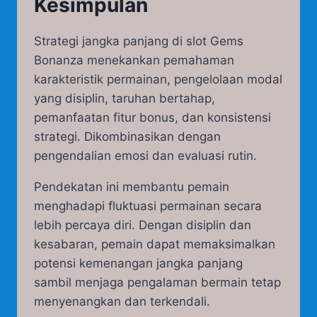
Kesimpulan
Strategi jangka panjang di slot Gems
Bonanza menekankan pemahaman
karakteristik permainan, pengelolaan modal
yang disiplin, taruhan bertahap,
pemanfaatan fitur bonus, dan konsistensi
strategi. Dikombinasikan dengan
pengendalian emosi dan evaluasi rutin.
Pendekatan ini membantu pemain
menghadapi fluktuasi permainan secara
lebih percaya diri. Dengan disiplin dan
kesabaran, pemain dapat memaksimalkan
potensi kemenangan jangka panjang
sambil menjaga pengalaman bermain tetap
menyenangkan dan terkendali.