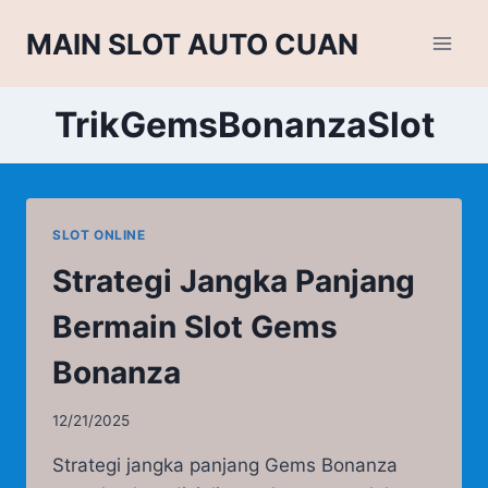
Skip
MAIN SLOT AUTO CUAN
to
content
TrikGemsBonanzaSlot
SLOT ONLINE
Strategi Jangka Panjang
Bermain Slot Gems
Bonanza
12/21/2025
Strategi jangka panjang Gems Bonanza