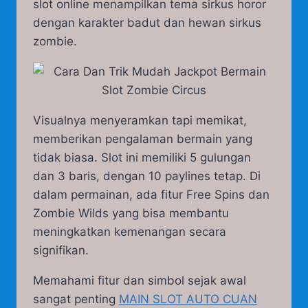
slot online menampilkan tema sirkus horor
dengan karakter badut dan hewan sirkus
zombie.
Visualnya menyeramkan tapi memikat,
memberikan pengalaman bermain yang
tidak biasa. Slot ini memiliki 5 gulungan
dan 3 baris, dengan 10 paylines tetap. Di
dalam permainan, ada fitur Free Spins dan
Zombie Wilds yang bisa membantu
meningkatkan kemenangan secara
signifikan.
Memahami fitur dan simbol sejak awal
sangat penting
MAIN SLOT AUTO CUAN