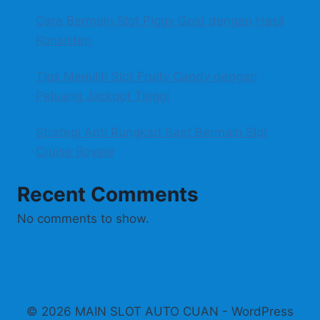
Cara Bermain Slot Piggy Gold dengan Hasil
Konsisten
Tips Memilih Slot Fruity Candy dengan
Peluang Jackpot Tinggi
Strategi Anti Rungkad Saat Bermain Slot
Cruise Royale
Recent Comments
No comments to show.
© 2026 MAIN SLOT AUTO CUAN - WordPress