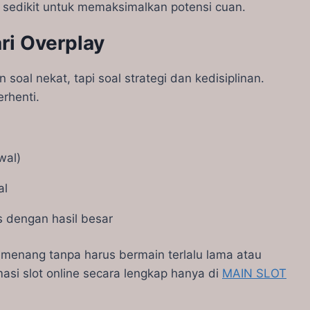
n sedikit untuk memaksimalkan potensi cuan.
ri Overplay
soal nekat, tapi soal strategi dan kedisiplinan.
rhenti.
wal)
al
s dengan hasil besar
emenang tanpa harus bermain terlalu lama atau
rmasi slot online secara lengkap hanya di
MAIN SLOT