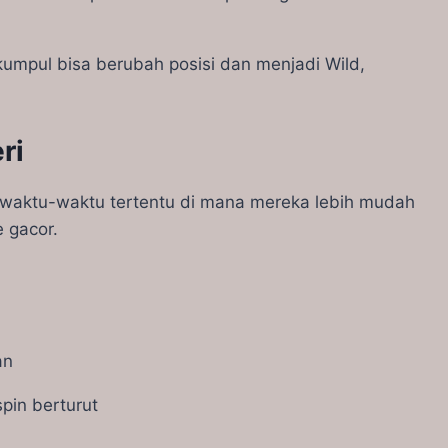
rkumpul bisa berubah posisi dan menjadi Wild,
ri
waktu-waktu tertentu di mana mereka lebih mudah
 gacor.
an
pin berturut