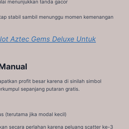
ulai menunjukkan tanda gacor
tetap stabil sambil menunggu momen kemenangan
Slot Aztec Gems Deluxe Untuk
 Manual
tkan profit besar karena di sinilah simbol
erkumpul sepanjang putaran gratis.
s (terutama jika modal kecil)
tkan secara perlahan karena peluang scatter ke-3