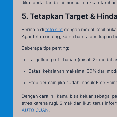
Jika tanda-tanda ini muncul, naikkan taruha
5. Tetapkan Target & Hinda
Bermain
di
toto slot
dengan modal kecil bukan 
Agar tetap untung, kamu harus tahu kapan be
Beberapa tips penting:
Targetkan profit harian (misal: 2x modal a
Batasi kekalahan maksimal 30% dari mod
Stop bermain jika sudah masuk Free Spin
Dengan cara ini, kamu bisa keluar sebagai p
stres karena rugi. Simak dan ikuti terus info
AUTO CUAN
.