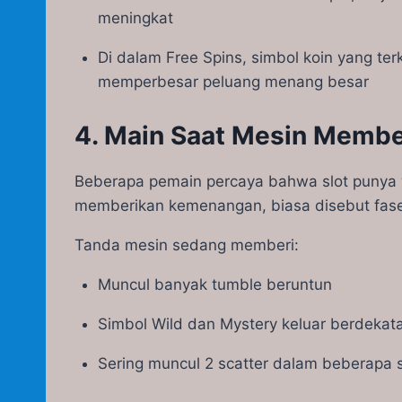
meningkat
Di dalam Free Spins, simbol koin yang te
memperbesar peluang menang besar
4. Main Saat Mesin Membe
Beberapa pemain percaya bahwa slot punya 
memberikan kemenangan, biasa disebut fase
Tanda mesin sedang memberi:
Muncul banyak tumble beruntun
Simbol Wild dan Mystery keluar berdekat
Sering muncul 2 scatter dalam beberapa s