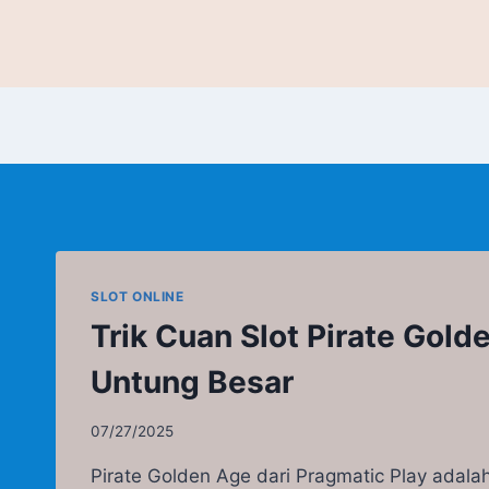
Skip
to
content
SLOT ONLINE
Trik Cuan Slot Pirate Gold
Untung Besar
07/27/2025
Pirate Golden Age dari Pragmatic Play adala