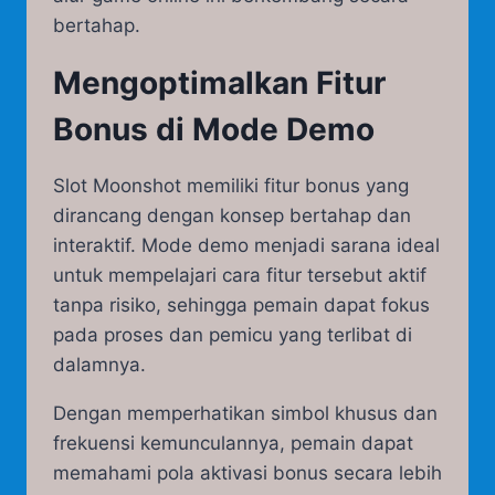
bertahap.
Mengoptimalkan Fitur
Bonus di Mode Demo
Slot Moonshot memiliki fitur bonus yang
dirancang dengan konsep bertahap dan
interaktif. Mode demo menjadi sarana ideal
untuk mempelajari cara fitur tersebut aktif
tanpa risiko, sehingga pemain dapat fokus
pada proses dan pemicu yang terlibat di
dalamnya.
Dengan memperhatikan simbol khusus dan
frekuensi kemunculannya, pemain dapat
memahami pola aktivasi bonus secara lebih