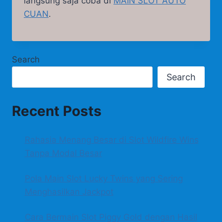
langsung saja coba di
MAIN SLOT AUTO
CUAN
.
Search
Search
Recent Posts
Rahasia Menang Besar di Slot Wildfire Wins
Tanpa Modal Besar
Pola Main Slot Lucky Twins yang Sering
Menghasilkan Jackpot
Cara Bermain Slot Piggy Gold dengan Hasil