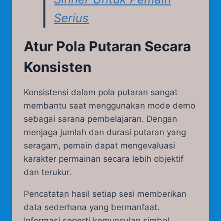
Serius
Atur Pola Putaran Secara
Konsisten
Konsistensi dalam pola putaran sangat
membantu saat menggunakan mode demo
sebagai sarana pembelajaran. Dengan
menjaga jumlah dan durasi putaran yang
seragam, pemain dapat mengevaluasi
karakter permainan secara lebih objektif
dan terukur.
Pencatatan hasil setiap sesi memberikan
data sederhana yang bermanfaat.
Informasi seperti kemunculan simbol