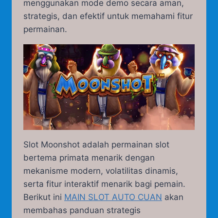
menggunakan mode demo secara aman,
strategis, dan efektif untuk memahami fitur
permainan.
Slot Moonshot adalah permainan slot
bertema primata menarik dengan
mekanisme modern, volatilitas dinamis,
serta fitur interaktif menarik bagi pemain.
Berikut ini
MAIN SLOT AUTO CUAN
akan
membahas panduan strategis