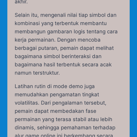
akhir.
Selain itu, mengenali nilai tiap simbol dan
kombinasi yang terbentuk membantu
membangun gambaran logis tentang cara
kerja permainan. Dengan mencoba
berbagai putaran, pemain dapat melihat
bagaimana simbol berinteraksi dan
bagaimana hasil terbentuk secara acak
namun terstruktur.
Latihan rutin di mode demo juga
memudahkan pengamatan tingkat
volatilitas. Dari pengalaman tersebut,
pemain dapat membedakan fase
permainan yang terasa stabil atau lebih
dinamis, sehingga pemahaman terhadap
alur game online ini berkembang secara