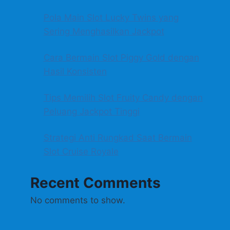
Pola Main Slot Lucky Twins yang
Sering Menghasilkan Jackpot
Cara Bermain Slot Piggy Gold dengan
Hasil Konsisten
Tips Memilih Slot Fruity Candy dengan
Peluang Jackpot Tinggi
Strategi Anti Rungkad Saat Bermain
Slot Cruise Royale
Recent Comments
No comments to show.