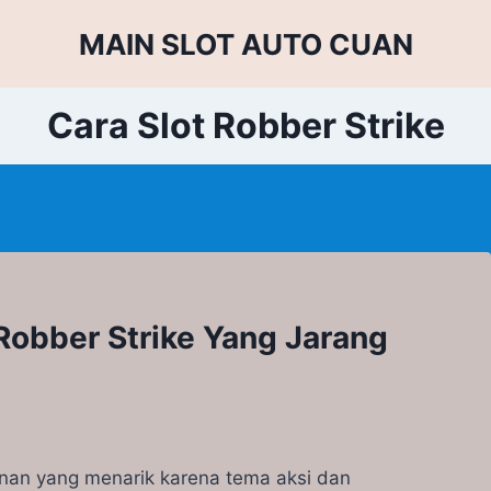
MAIN SLOT AUTO CUAN
Cara Slot Robber Strike
Robber Strike Yang Jarang
inan yang menarik karena tema aksi dan