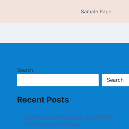
Sample Page
Search
Search
Recent Posts
Rahasia Menang Besar di Slot Wildfire
Wins Tanpa Modal Besar