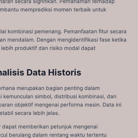
utaran secara signifikan. Pemahaman terhadap
embantu memprediksi momen terbaik untuk
nilai kombinasi pemenang. Pemanfaatan fitur secara
an mendalam. Dengan mengidentifikasi fase ketika
i lebih produktif dan risiko modal dapat
alisis Data Historis
derhana merupakan bagian penting dalam
kemunculan simbol, distribusi kombinasi, dan
ran objektif mengenai performa mesin. Data ini
bil secara lebih jelas.
khir dapat memberikan petunjuk mengenai
cul berulang dalam rentang waktu tertentu