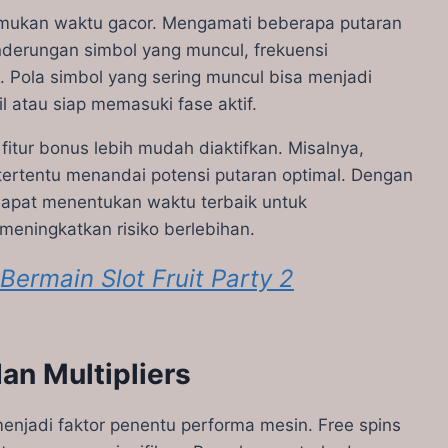
mukan waktu gacor. Mengamati beberapa putaran
erungan simbol yang muncul, frekuensi
 Pola simbol yang sering muncul bisa menjadi
 atau siap memasuki fase aktif.
itur bonus lebih mudah diaktifkan. Misalnya,
 tertentu menandai potensi putaran optimal. Dengan
dapat menentukan waktu terbaik untuk
ningkatkan risiko berlebihan.
Bermain Slot Fruit Party 2
an Multipliers
 menjadi faktor penentu performa mesin. Free spins