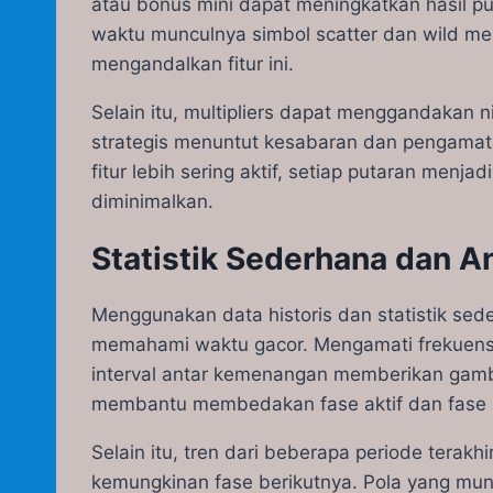
atau bonus mini dapat meningkatkan hasil p
waktu munculnya simbol scatter dan wild m
mengandalkan fitur ini.
Selain itu, multipliers dapat menggandakan 
strategis menuntut kesabaran dan pengamat
fitur lebih sering aktif, setiap putaran menjad
diminimalkan.
Statistik Sederhana dan An
Menggunakan data historis dan statistik se
memahami waktu gacor. Mengamati frekuensi 
interval antar kemenangan memberikan gamba
membantu membedakan fase aktif dan fase sta
Selain itu, tren dari beberapa periode tera
kemungkinan fase berikutnya. Pola yang mun