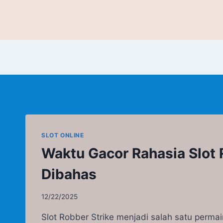
Skip
to
content
SLOT ONLINE
Waktu Gacor Rahasia Slot 
Dibahas
12/22/2025
Slot Robber Strike menjadi salah satu perma