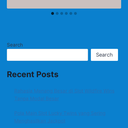
Search
Search
Recent Posts
Rahasia Menang Besar di Slot Wildfire Wins
Tanpa Modal Besar
Pola Main Slot Lucky Twins yang Sering
Menghasilkan Jackpot