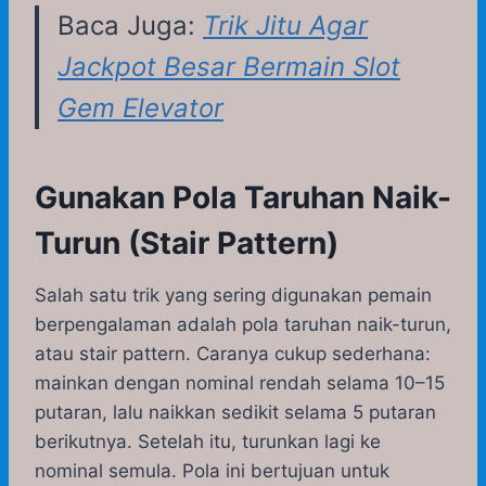
Baca Juga:
Trik Jitu Agar
Jackpot Besar Bermain Slot
Gem Elevator
Gunakan Pola Taruhan Naik-
Turun (Stair Pattern)
Salah satu trik yang sering digunakan pemain
berpengalaman adalah pola taruhan naik-turun,
atau stair pattern. Caranya cukup sederhana:
mainkan dengan nominal rendah selama 10–15
putaran, lalu naikkan sedikit selama 5 putaran
berikutnya. Setelah itu, turunkan lagi ke
nominal semula. Pola ini bertujuan untuk