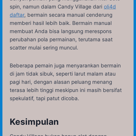
spin, namun dalam Candy Village
dari
oli4d
daftar
, bermain secara manual cenderung
memberi hasil lebih baik. Bermain manual
membuat Anda bisa langsung merespons
perubahan pola permainan, terutama saat
scatter mulai sering muncul.
Beberapa pemain juga menyarankan bermain
di jam tidak sibuk, seperti larut malam atau
pagi hari, dengan alasan peluang menang
terasa lebih tinggi meskipun ini masih bersifat
spekulatif, tapi patut dicoba.
Kesimpulan