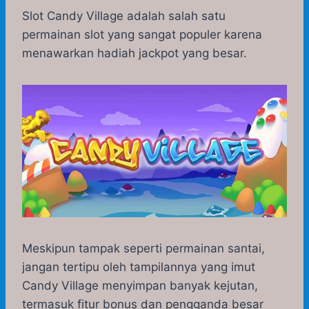
h
a
e
e
k
i
h
a
c
s
l
y
n
a
Slot Candy Village adalah salah satu
t
e
s
e
p
e
r
permainan slot yang sangat populer karena
s
b
e
g
e
e
menawarkan hadiah jackpot yang besar.
A
o
n
r
p
o
g
a
p
k
e
m
r
Meskipun tampak seperti permainan santai,
jangan tertipu oleh tampilannya yang imut
Candy Village menyimpan banyak kejutan,
termasuk fitur bonus dan pengganda besar