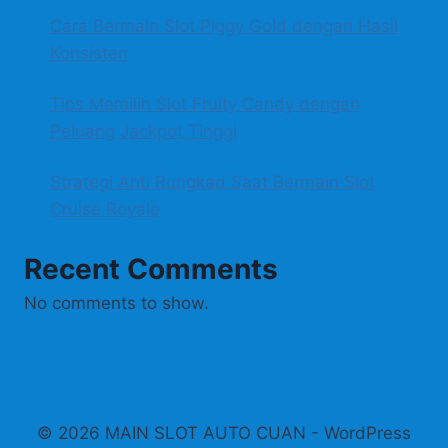
Cara Bermain Slot Piggy Gold dengan Hasil
Konsisten
Tips Memilih Slot Fruity Candy dengan
Peluang Jackpot Tinggi
Strategi Anti Rungkad Saat Bermain Slot
Cruise Royale
Recent Comments
No comments to show.
© 2026 MAIN SLOT AUTO CUAN - WordPress