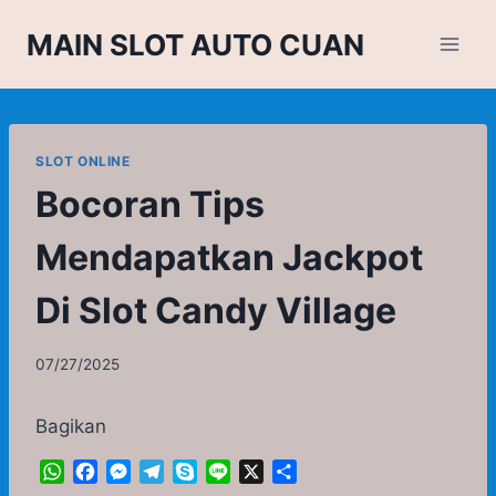
Skip
MAIN SLOT AUTO CUAN
to
content
SLOT ONLINE
Bocoran Tips
Mendapatkan Jackpot
Di Slot Candy Village
07/27/2025
Bagikan
W
F
M
T
S
L
X
S